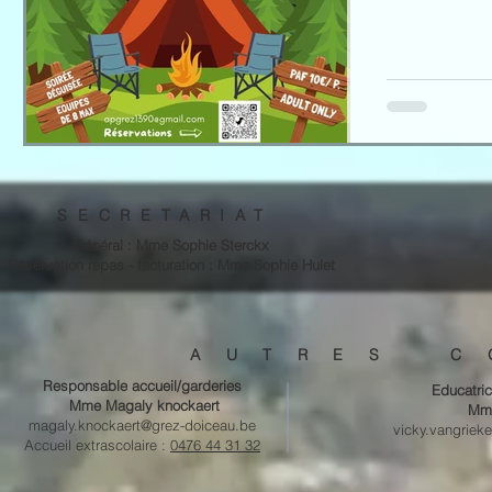
SECRETARIAT
Général : Mme Sophie Sterckx
Réservation repas - facturation :
Mme Sophie Hulet
A U T R E S C O
Responsable accueil/garderies
Educatric
Mme Magaly knockaert
Mme
magaly.knockaert@grez-doiceau.be
vicky.vangriek
Accueil extrascolaire :
0476 44 31 32