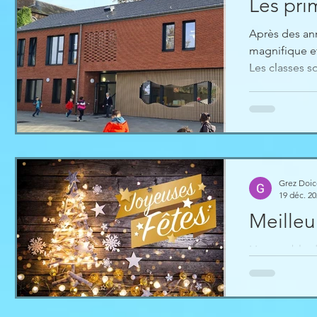
Les pri
Après des ann
magnifique et
Les classes s
petit monde q
excités par 
Grez Doi
19 déc. 2
Meilleu
L'ensemble d
fêtes de fin 