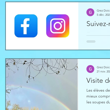
Grez Doi
5 déc. 202
Suivez-
Chers parents
Vous pourrez 
réalisés par 
informés de n
Pour l'école fondamenta
de Pécrot : Pour l'école prim
Grez Doi
id=61584143
21 nov. 20
Visite 
Les élèves de
mieux compre
les soupes du
fut mitigé, l