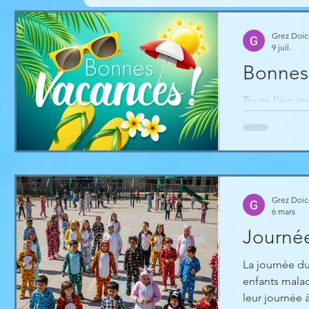
Grez Doi
9 juil.
Bonnes 
Toute l'équip
une année ric
il est temps 
souhaitons un
de belles ave
créer de préc
élèves en ple
Grez Doi
6 mars
Journée
La journée du
enfants malad
leur journée 