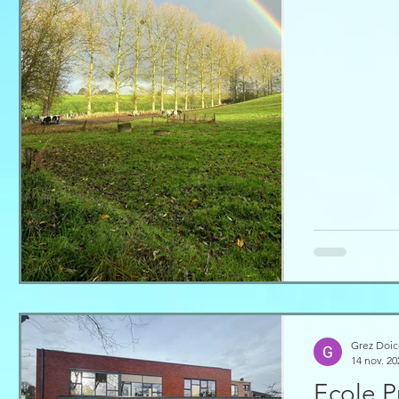
quelques légu
pour mieux co
nos assiettes.
Grez Doi
14 nov. 20
Ecole P