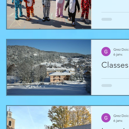
cause de leu
pyjama ce jou
Grez Doi
6 janv.
Classes
Arrivée prévu
Jonquilles à 
Toutefois, de
bouchons ver
aurons de nou
est prévu à 1
Grez Doi
cou
6 janv.