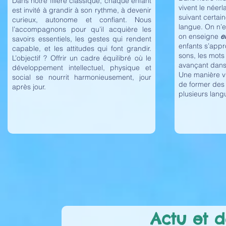
Dans notre filière classique, chaque enfant
vivent le néer
est invité à grandir à son rythme, à devenir
suivant certai
curieux, autonome et confiant. Nous
langue. On n’
l’accompagnons pour qu’il acquière les
on enseigne
e
savoirs essentiels, les gestes qui rendent
enfants s’appr
capable, et les attitudes qui font grandir.
sons, les mots 
L’objectif ? Offrir un cadre équilibré où le
avançant dans
développement intellectuel, physique et
Une manière vi
social se nourrit harmonieusement, jour
de former des 
après jour.
plusieurs lang
Actu et de