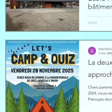
bâtime
C’est avec be
novembre, le 
Après avoir v
(service trav
2025, nous av
disposons de
Grez Doi
pour la grand
7 nov. 202
La deux
approch
Chers parents
2024, nous r
Prévoyez donc
parents, et s
terminera sur